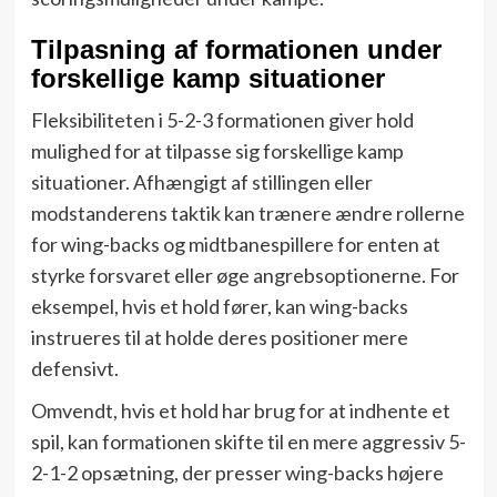
Tilpasning af formationen under
forskellige kamp situationer
Fleksibiliteten i 5-2-3 formationen giver hold
mulighed for at tilpasse sig forskellige kamp
situationer. Afhængigt af stillingen eller
modstanderens taktik kan trænere ændre rollerne
for wing-backs og midtbanespillere for enten at
styrke forsvaret eller øge angrebsoptionerne. For
eksempel, hvis et hold fører, kan wing-backs
instrueres til at holde deres positioner mere
defensivt.
Omvendt, hvis et hold har brug for at indhente et
spil, kan formationen skifte til en mere aggressiv 5-
2-1-2 opsætning, der presser wing-backs højere