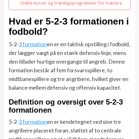
Online kurser og træningsprogrammer for trænere
Hvad er 5-2-3 formationen i
fodbold?
5-2-
3 formation
en er en taktisk opstilling i fodbold,
der lægger vægt på en stærk defensiv linje, mens
den tillader hurtige overgange til angreb. Denne
formation består af fem forsvarsspillere, to
midtbanespillere og tre angribere, hvilket giver en
balance mellem defensiv og offensiv kapacitet.
Definition og oversigt over 5-2-3
formationen
5-2-
3 formation
en er kendetegnet ved sine tre
angribere placeret foran, støttet af to centrale