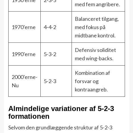
1950’erne
2-3-5
med fem angribere.
Balanceret tilgang,
1970’erne
4-4-2
med fokus på
midtbane kontrol.
Defensiv soliditet
1990’erne
5-3-2
med wing-backs.
Kombination af
2000’erne-
5-2-3
forsvar og
Nu
kontraangreb.
Almindelige variationer af 5-2-3
formationen
Selvom den grundlæggende struktur af 5-2-3