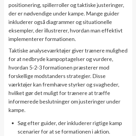
positionering, spillerroller og taktiske justeringer,
der er nødvendige under kampe. Mange guider
inkluderer også diagrammer og situationelle
eksempler, der illustrerer, hvordan man effektivt
implementerer formationen.
Taktiske analyseværktøjer giver trænere mulighed
for at nedbryde kampoptagelser og vurdere,
hvordan 5-2-3 formationen præsterer mod
forskellige modstanders strategier. Disse
værktøjer kan fremhæve styrker og svagheder,
hvilket gør det muligt for trænere at træffe
informerede beslutninger om justeringer under
kampe.
Søg efter guider, der inkluderer rigtige kamp
scenarier for at se formationen i aktion.