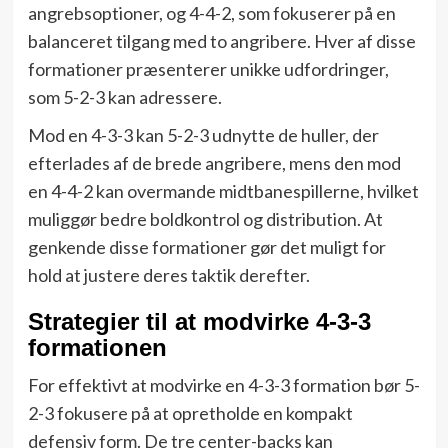
angrebsoptioner, og 4-4-2, som fokuserer på en
balanceret tilgang med to angribere. Hver af disse
formationer præsenterer unikke udfordringer,
som 5-2-3 kan adressere.
Mod en 4-3-3 kan 5-2-3 udnytte de huller, der
efterlades af de brede angribere, mens den mod
en 4-4-2 kan overmande midtbanespillerne, hvilket
muliggør bedre boldkontrol og distribution. At
genkende disse formationer gør det muligt for
hold at justere deres taktik derefter.
Strategier til at modvirke 4-3-3
formationen
For effektivt at modvirke en 4-3-3 formation bør 5-
2-3 fokusere på at opretholde en kompakt
defensiv form. De tre center-backs kan