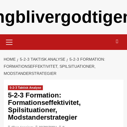
Skip
ingblivergodtige
to
content
Primary
Menu
HOME
5-2-3 TAKTISK ANALYSE
5-2-3 FORMATION:
FORMATIONSEFFEKTIVITET, SPILSITUATIONER,
MODSTANDERSTRATEGIER
5-2-3 Taktisk Analyse
5-2-3 Formation:
Formationseffektivitet,
Spilsituationer,
Modstanderstrategier