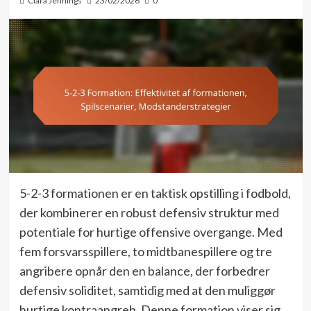
Clara Jennings
23/02/2026
0
5-2-3 formationen er en taktisk opstilling i fodbold,
der kombinerer en robust defensiv struktur med
potentiale for hurtige offensive overgange. Med
fem forsvarsspillere, to midtbanespillere og tre
angribere opnår den en balance, der forbedrer
defensiv soliditet, samtidig med at den muliggør
hurtige kontraangreb. Denne formation viser sig