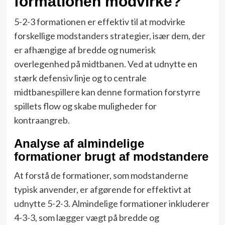
formationen modvirke?
5-2-3 formationen er effektiv til at modvirke
forskellige modstanders strategier, især dem, der
er afhængige af bredde og numerisk
overlegenhed på midtbanen. Ved at udnytte en
stærk defensiv linje og to centrale
midtbanespillere kan denne formation forstyrre
spillets flow og skabe muligheder for
kontraangreb.
Analyse af almindelige
formationer brugt af modstandere
At forstå de formationer, som modstanderne
typisk anvender, er afgørende for effektivt at
udnytte 5-2-3. Almindelige formationer inkluderer
4-3-3, som lægger vægt på bredde og