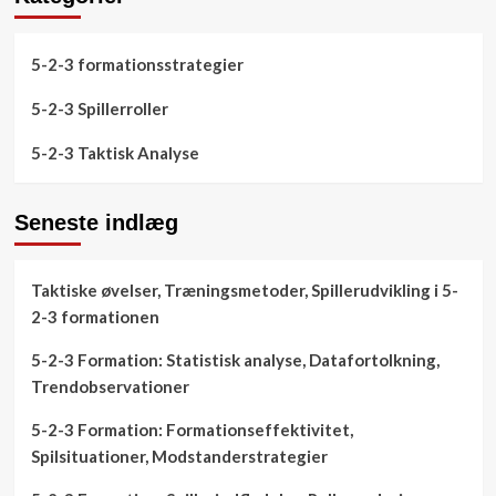
5-2-3 formationsstrategier
5-2-3 Spillerroller
5-2-3 Taktisk Analyse
Seneste indlæg
Taktiske øvelser, Træningsmetoder, Spillerudvikling i 5-
2-3 formationen
5-2-3 Formation: Statistisk analyse, Datafortolkning,
Trendobservationer
5-2-3 Formation: Formationseffektivitet,
Spilsituationer, Modstanderstrategier