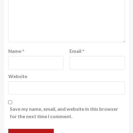
Name
*
Email
*
Website
Save my name, email, and website in this browser
for the next time I comment.