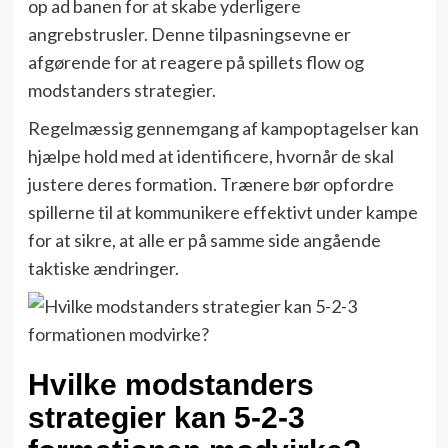
op ad banen for at skabe yderligere
angrebstrusler. Denne tilpasningsevne er
afgørende for at reagere på spillets flow og
modstanders strategier.
Regelmæssig gennemgang af kampoptagelser kan
hjælpe hold med at identificere, hvornår de skal
justere deres formation. Trænere bør opfordre
spillerne til at kommunikere effektivt under kampe
for at sikre, at alle er på samme side angående
taktiske ændringer.
Hvilke modstanders
strategier kan 5-2-3