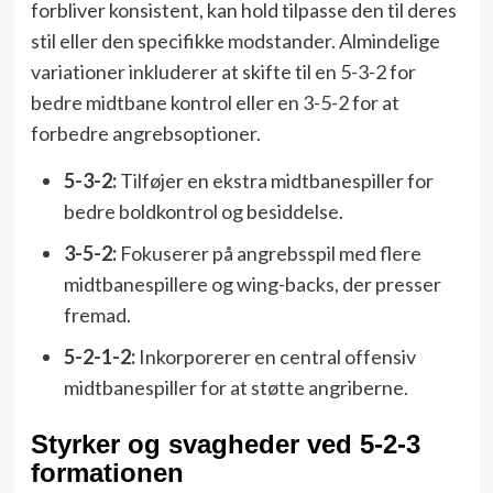
forbliver konsistent, kan hold tilpasse den til deres
stil eller den specifikke modstander. Almindelige
variationer inkluderer at skifte til en 5-3-2 for
bedre midtbane kontrol eller en 3-5-2 for at
forbedre angrebsoptioner.
5-3-2:
Tilføjer en ekstra midtbanespiller for
bedre boldkontrol og besiddelse.
3-5-2:
Fokuserer på angrebsspil med flere
midtbanespillere og wing-backs, der presser
fremad.
5-2-1-2:
Inkorporerer en central offensiv
midtbanespiller for at støtte angriberne.
Styrker og svagheder ved 5-2-3
formationen