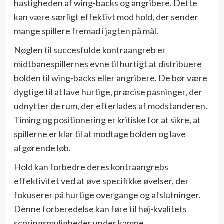
hastigheden af wing-backs og angribere. Dette
kan være særligt effektivt mod hold, der sender
mange spillere fremad i jagten på mål.
Nøglen til succesfulde kontraangreb er
midtbanespillernes evne til hurtigt at distribuere
bolden til wing-backs eller angribere. De bør være
dygtige til at lave hurtige, præcise pasninger, der
udnytter de rum, der efterlades af modstanderen.
Timing og positionering er kritiske for at sikre, at
spillerne er klar til at modtage bolden og lave
afgørende løb.
Hold kan forbedre deres kontraangrebs
effektivitet ved at øve specifikke øvelser, der
fokuserer på hurtige overgange og afslutninger.
Denne forberedelse kan føre til høj-kvalitets
scoringsmuligheder under kampe.