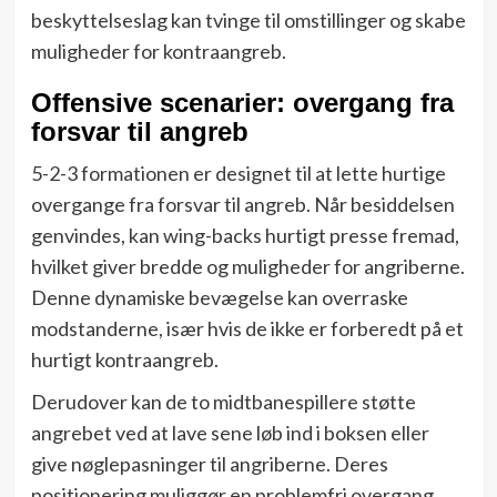
beskyttelseslag kan tvinge til omstillinger og skabe
muligheder for kontraangreb.
Offensive scenarier: overgang fra
forsvar til angreb
5-2-3 formationen er designet til at lette hurtige
overgange fra forsvar til angreb. Når besiddelsen
genvindes, kan wing-backs hurtigt presse fremad,
hvilket giver bredde og muligheder for angriberne.
Denne dynamiske bevægelse kan overraske
modstanderne, især hvis de ikke er forberedt på et
hurtigt kontraangreb.
Derudover kan de to midtbanespillere støtte
angrebet ved at lave sene løb ind i boksen eller
give nøglepasninger til angriberne. Deres
positionering muliggør en problemfri overgang,