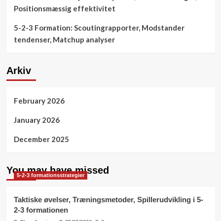
Positionsmæssig effektivitet
5-2-3 Formation: Scoutingrapporter, Modstander
tendenser, Matchup analyser
Arkiv
February 2026
January 2026
December 2025
You may have missed
5-2-3 formationsstrategier
Taktiske øvelser, Træningsmetoder, Spillerudvikling i 5-
2-3 formationen