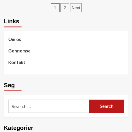
Kampanalyse,
Posts
1
2
Next
Præstationsmålinger,
Spillervurderinger
pagination
Links
Om os
Gennemse
Kontakt
Søg
Search
for:
Kategorier