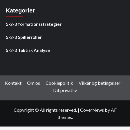
Kategorier
5-2-3 formationsstrategier
5-2-3 Spillerroller
5-2-3 Taktisk Analyse
Kontakt
Om os
Cookiepolitik
Vilkår og betingelser
Dit privatliv
Copyright © All rights reserved.
|
CoverNews
by AF
themes.