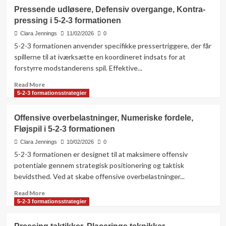
Opbygningsspil,
Pressende udløsere, Defensiv overgange, Kontra-
Kontraangrebsmetoder,
pressing i 5-2-3 formationen
Positionsspil
i
Clara Jennings
11/02/2026
0
5-
5-2-3 formationen anvender specifikke pressertriggere, der får
2-
spillerne til at iværksætte en koordineret indsats for at
3
forstyrre modstanderens spil. Effektive...
formationen
Read
Read More
more
5-2-3 formationsstrategier
about
Pressende
Offensive overbelastninger, Numeriske fordele,
udløsere,
Fløjspil i 5-2-3 formationen
Defensiv
overgange,
Clara Jennings
10/02/2026
0
Kontra-
5-2-3 formationen er designet til at maksimere offensiv
pressing
potentiale gennem strategisk positionering og taktisk
i
bevidsthed. Ved at skabe offensive overbelastninger...
5-
2-
Read
Read More
3
more
5-2-3 formationsstrategier
formationen
about
Offensive