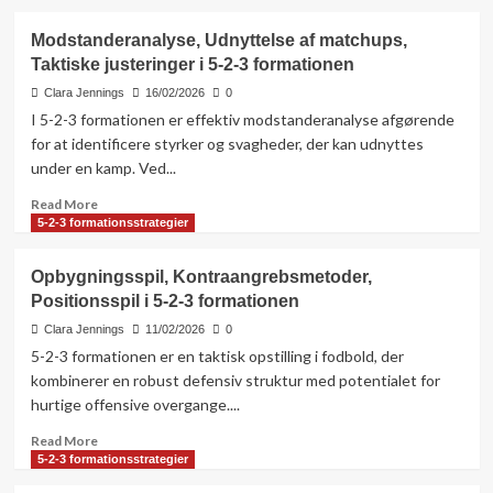
about
Tilpasningsevne
Modstanderanalyse, Udnyttelse af matchups,
i
Taktiske justeringer i 5-2-3 formationen
spil,
formationsskift,
Clara Jennings
16/02/2026
0
taktikker
I 5-2-3 formationen er effektiv modstanderanalyse afgørende
i
for at identificere styrker og svagheder, der kan udnyttes
spillet
under en kamp. Ved...
i
5-
Read
Read More
2-
more
5-2-3 formationsstrategier
3
about
formationen
Modstanderanalyse,
Opbygningsspil, Kontraangrebsmetoder,
Udnyttelse
Positionsspil i 5-2-3 formationen
af
matchups,
Clara Jennings
11/02/2026
0
Taktiske
5-2-3 formationen er en taktisk opstilling i fodbold, der
justeringer
kombinerer en robust defensiv struktur med potentialet for
i
hurtige offensive overgange....
5-
2-
Read
Read More
3
more
5-2-3 formationsstrategier
formationen
about