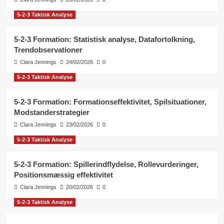
5-2-3 Taktisk Analyse
5-2-3 Formation: Statistisk analyse, Datafortolkning,
Trendobservationer
Clara Jennings
24/02/2026
0
5-2-3 Taktisk Analyse
5-2-3 Formation: Formationseffektivitet, Spilsituationer,
Modstanderstrategier
Clara Jennings
23/02/2026
0
5-2-3 Taktisk Analyse
5-2-3 Formation: Spillerindflydelse, Rollevurderinger,
Positionsmæssig effektivitet
Clara Jennings
20/02/2026
0
5-2-3 Taktisk Analyse