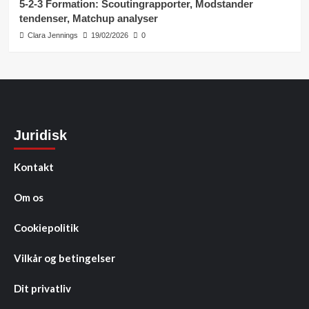
5-2-3 Formation: Scoutingrapporter, Modstander
tendenser, Matchup analyser
Clara Jennings
19/02/2026
0
Juridisk
Kontakt
Om os
Cookiepolitik
Vilkår og betingelser
Dit privatliv