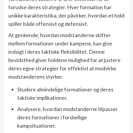
forudse deres strategier. Hver formation har
unikke karakteristika, der påvirker, hvordan et hold
spiller både offensivt og defensivt.
At genkende, hvordan modstanderne skifter
mellem formationer under kampene, kan give
indsigt i deres taktiske fleksibilitet. Denne
bevidsthed giver holdene mulighed for at justere
deres egne strategier for effektivt at modvirke
modstanderens styrker.
Studere almindelige formationer og deres
taktiske implikationer.
Analysere, hvordan modstanderne tilpasser
deres formationer i forskellige
kampsituationer.