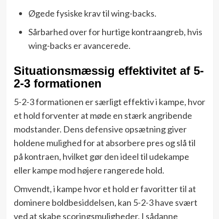
Øgede fysiske krav til wing-backs.
Sårbarhed over for hurtige kontraangreb, hvis
wing-backs er avancerede.
Situationsmæssig effektivitet af 5-
2-3 formationen
5-2-3 formationen er særligt effektiv i kampe, hvor
et hold forventer at møde en stærk angribende
modstander. Dens defensive opsætning giver
holdene mulighed for at absorbere pres og slå til
på kontraen, hvilket gør den ideel til udekampe
eller kampe mod højere rangerede hold.
Omvendt, i kampe hvor et hold er favoritter til at
dominere boldbesiddelsen, kan 5-2-3 have svært
ved at skabe scoringsmuligheder. I sådanne