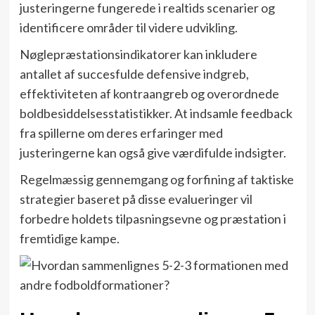
justeringerne fungerede i realtids scenarier og
identificere områder til videre udvikling.
Nøglepræstationsindikatorer kan inkludere
antallet af succesfulde defensive indgreb,
effektiviteten af kontraangreb og overordnede
boldbesiddelsesstatistikker. At indsamle feedback
fra spillerne om deres erfaringer med
justeringerne kan også give værdifulde indsigter.
Regelmæssig gennemgang og forfining af taktiske
strategier baseret på disse evalueringer vil
forbedre holdets tilpasningsevne og præstation i
fremtidige kampe.