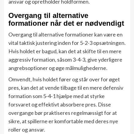
ansvar og opretholder holdformen.
Overgang til alternative
formationer når det er nødvendigt
Overgang til alternative formationer kan være en
vital taktisk justering inden for 5-2-3 opsætningen.
Hvis holdet er bagud, kan det at skifte til en mere
aggressiv formation, såsom 3-4-3, give yderligere
angrebsoptioner og øge målmulighederne.
Omvendt, hvis holdet fører og står over for øget
pres, kan det at vende tilbage til en mere defensiv
formation som 5-4-1 hjælpe med at styrke
forsvaret og effektivt absorbere pres. Disse
overgange bør praktiseres regelmæssigt for at
sikre, at spillerne er komfortable med deres nye
roller og ansvar.