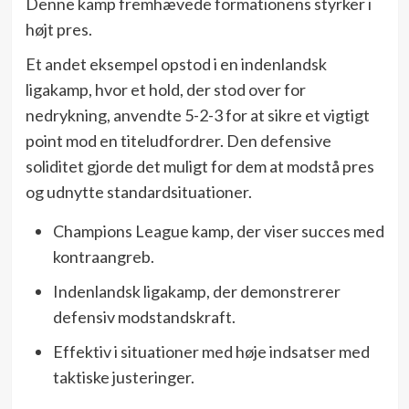
Denne kamp fremhævede formationens styrker i
højt pres.
Et andet eksempel opstod i en indenlandsk
ligakamp, hvor et hold, der stod over for
nedrykning, anvendte 5-2-3 for at sikre et vigtigt
point mod en titeludfordrer. Den defensive
soliditet gjorde det muligt for dem at modstå pres
og udnytte standardsituationer.
Champions League kamp, der viser succes med
kontraangreb.
Indenlandsk ligakamp, der demonstrerer
defensiv modstandskraft.
Effektiv i situationer med høje indsatser med
taktiske justeringer.