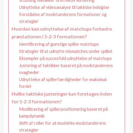
Scouting teknikker til effektiv vurdering
Udnyttelse af videoanalyse til taktiske indsigter
Forståelse af modstanderens formationer og
strategier
Hvordan kan udnyttelse af matchups forbedre
præstationen i 5-2-3 formationen?
Identificering af gunstige spiller matchups
Strategier til at udnytte mismatches under spillet
Eksempler på succesfuld udnyttelse af matchups
Justering af taktikker baseret på modstanderens
svagheder
Udnyttelse af spillerfærdigheder for maksimal
fordel
Hvilke taktiske justeringer kan foretages inden
for 5-2-3 formationen?
Modificering af spillerpositionering baseret på
kampdynamik
Skift af roller for at modvirke modstanderens
strategier