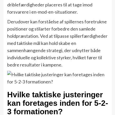
driblefærdigheder placeres til at tage imod
forsvarere i en-mod-en-situationer.
Derudover kan forståelse af spillernes foretrukne
positioner og stilarter forbedre den samlede
holdpræstation. Ved at tilpasse spillerfærdigheder
med taktiske mål kan hold skabe en
sammenhængende strategi, der udnytter både
individuelle og kollektive styrker, hvilket fører til
bedre resultater i kampene.
Hvilke taktiske justeringer
kan foretages inden for 5-2-
3 formationen?