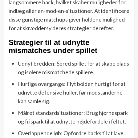
langsommere back, hvilket skaber muligheder for
indlæg eller en-mod-en-situationer. At identificere
disse gunstige matchups giver holdene mulighed
for at skræddersy deres strategier derefter.
Strategier til at udnytte
mismatches under spillet
Udnyt bredden: Spred spillet for at skabe plads
og isolere mismatchede spillere.
Hurtige overgange: Flyt bolden hurtigt for at
udnytte defensive huller, før modstanderne
kan samle sig.
Målret standardsituationer: Brug hjørnespark
og frispark til at udnytte højdefordele i feltet.
Overlappende løb: Opfordre backs til at lave