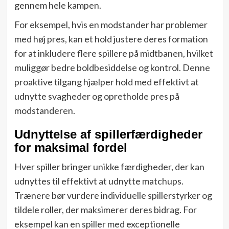
gennem hele kampen.
For eksempel, hvis en modstander har problemer
med høj pres, kan et hold justere deres formation
for at inkludere flere spillere på midtbanen, hvilket
muliggør bedre boldbesiddelse og kontrol. Denne
proaktive tilgang hjælper hold med effektivt at
udnytte svagheder og opretholde pres på
modstanderen.
Udnyttelse af spillerfærdigheder
for maksimal fordel
Hver spiller bringer unikke færdigheder, der kan
udnyttes til effektivt at udnytte matchups.
Trænere bør vurdere individuelle spillerstyrker og
tildele roller, der maksimerer deres bidrag. For
eksempel kan en spiller med exceptionelle