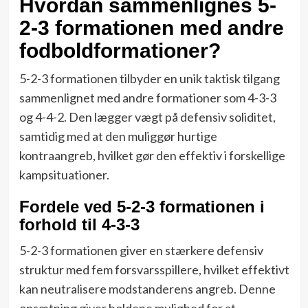
Hvordan sammenlignes 5-
2-3 formationen med andre
fodboldformationer?
5-2-3 formationen tilbyder en unik taktisk tilgang
sammenlignet med andre formationer som 4-3-3
og 4-4-2. Den lægger vægt på defensiv soliditet,
samtidig med at den muliggør hurtige
kontraangreb, hvilket gør den effektiv i forskellige
kampsituationer.
Fordele ved 5-2-3 formationen i
forhold til 4-3-3
5-2-3 formationen giver en stærkere defensiv
struktur med fem forsvarsspillere, hvilket effektivt
kan neutralisere modstanderens angreb. Denne
opsætning giver holdene mulighed for at