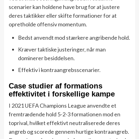
scenarier kan holdene have brug for at justere
deres taktikker eller skifte formationer for at
opretholde offensiv momentum.
Bedst anvendt mod stærkere angribende hold.
Kræver taktiske justeringer, når man
dominerer besiddelsen.
Effektiv i kontraangrebsscenarier.
Case studier af formations
effektivitet i forskellige kampe
I 2021 UEFA Champions League anvendte et
fremtrædende hold 5-2-3 formationen mod en
toprival, hvilket effektivt neutraliserede deres
angreb og scorede gennem hurtige kontraangreb.