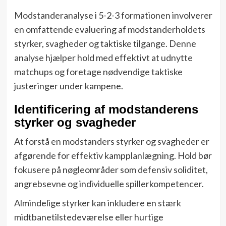
Modstanderanalyse i 5-2-3 formationen involverer
en omfattende evaluering af modstanderholdets
styrker, svagheder og taktiske tilgange. Denne
analyse hjælper hold med effektivt at udnytte
matchups og foretage nødvendige taktiske
justeringer under kampene.
Identificering af modstanderens
styrker og svagheder
At forstå en modstanders styrker og svagheder er
afgørende for effektiv kampplanlægning. Hold bør
fokusere på nøgleområder som defensiv soliditet,
angrebsevne og individuelle spillerkompetencer.
Almindelige styrker kan inkludere en stærk
midtbanetilstedeværelse eller hurtige