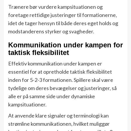
Trænere bør vurdere kampsituationen og
foretage rettidige justeringer til formationerne,
idet de tager hensyn til både deres eget holds og
modstanderens styrker og svagheder.
Kommunikation under kampen for
taktisk fleksibilitet
Effektiv kommunikation under kampen er
essentiel for at opretholde taktisk fleksibilitet
inden for 5-2-3 formationen. Spillere skal være
tydelige om deres bevægelser og justeringer, så
alle er på samme side under dynamiske
kampsituationer.
At anvende klare signaler og terminologi kan
strømline kommunikationen, hvilket muliggør