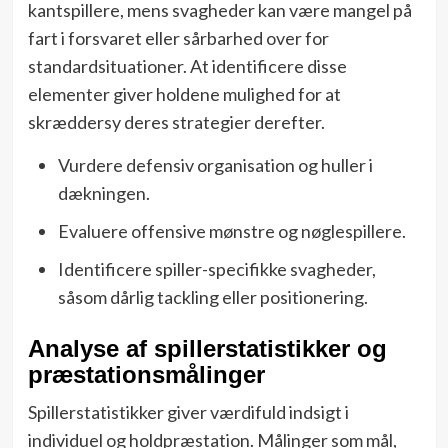
kantspillere, mens svagheder kan være mangel på
fart i forsvaret eller sårbarhed over for
standardsituationer. At identificere disse
elementer giver holdene mulighed for at
skræddersy deres strategier derefter.
Vurdere defensiv organisation og huller i
dækningen.
Evaluere offensive mønstre og nøglespillere.
Identificere spiller-specifikke svagheder,
såsom dårlig tackling eller positionering.
Analyse af spillerstatistikker og
præstationsmålinger
Spillerstatistikker giver værdifuld indsigt i
individuel og holdpræstation. Målinger som mål,