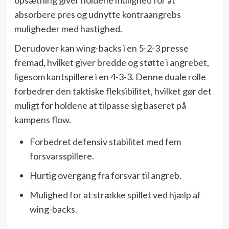
absorbere pres og udnytte kontraangrebs
muligheder med hastighed.
Derudover kan wing-backs i en 5-2-3 presse
fremad, hvilket giver bredde og støtte i angrebet,
ligesom kantspillere i en 4-3-3. Denne duale rolle
forbedrer den taktiske fleksibilitet, hvilket gør det
muligt for holdene at tilpasse sig baseret på
kampens flow.
Forbedret defensiv stabilitet med fem
forsvarsspillere.
Hurtig overgang fra forsvar til angreb.
Mulighed for at strække spillet ved hjælp af
wing-backs.