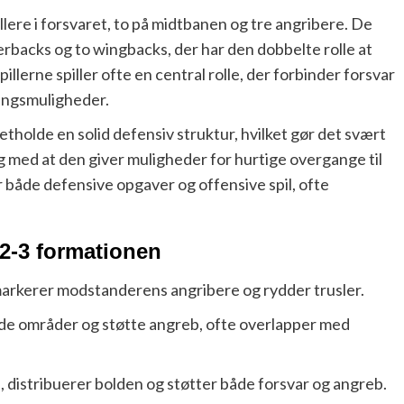
lere i forsvaret, to på midtbanen og tre angribere. De
erbacks og to wingbacks, der har den dobbelte rolle at
llerne spiller ofte en central rolle, der forbinder forsvar
ingsmuligheder.
tholde en solid defensiv struktur, hvilket gør det svært
med at den giver muligheder for hurtige overgange til
 både defensive opgaver og offensive spil, ofte
-2-3 formationen
, markerer modstanderens angribere og rydder trusler.
ede områder og støtte angreb, ofte overlapper med
 distribuerer bolden og støtter både forsvar og angreb.