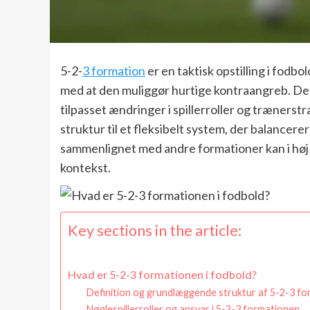
5-2-
3 formation
er en taktisk opstilling i fodbo
med at den muliggør hurtige kontraangreb. De
tilpasset ændringer i spillerroller og trænerst
struktur til et fleksibelt system, der balancer
sammenlignet med andre formationer kan i høj
kontekst.
Key sections in the article:
Hvad er 5-2-3 formationen i fodbold?
Definition og grundlæggende struktur af 5-2-3 f
Nøglespillerroller og ansvar i 5-2-3 formationen