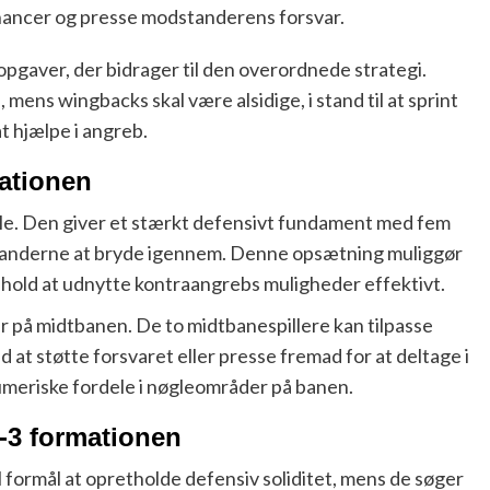
hancer og presse modstanderens forsvar.
opgaver, der bidrager til den overordnede strategi.
ens wingbacks skal være alsidige, i stand til at sprint
at hjælpe i angreb.
mationen
dele. Den giver et stærkt defensivt fundament med fem
dstanderne at bryde igennem. Denne opsætning muliggør
 hold at udnytte kontraangrebs muligheder effektivt.
der på midtbanen. De to midtbanespillere kan tilpasse
 at støtte forsvaret eller presse fremad for at deltage i
meriske fordele i nøgleområder på banen.
2-3 formationen
l formål at opretholde defensiv soliditet, mens de søger