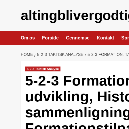
Skip
to
altingblivergodt
content
Om os
Forside
Gennemse
Kontakt
Sp
HOME
5-2-3 TAKTISK ANALYSE
5-2-3 FORMATION: 
5-2-3 Taktisk Analyse
5-2-3 Formatio
udvikling, Hist
sammenligning
Formationstilp