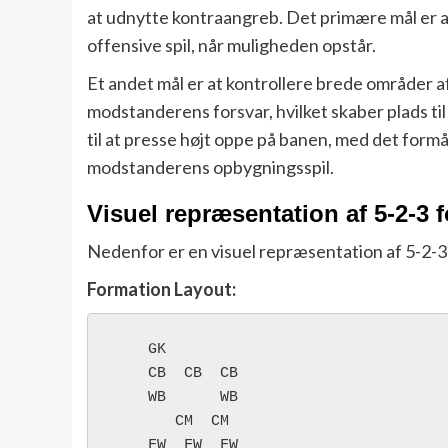
at udnytte kontraangreb. Det primære mål er a
offensive spil, når muligheden opstår.
Et andet mål er at kontrollere brede områder a
modstanderens forsvar, hvilket skaber plads t
til at presse højt oppe på banen, med det form
modstanderens opbygningsspil.
Visuel repræsentation af 5-2-3 
Nedenfor er en visuel repræsentation af 5-2-
Formation Layout:
    GK

    CB  CB  CB

    WB      WB

       CM  CM

    FW  FW  FW
