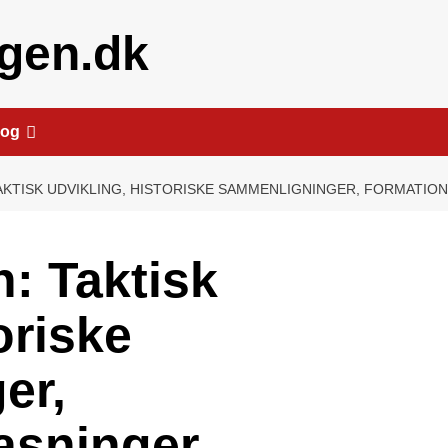
igen.dk
rog
TAKTISK UDVIKLING, HISTORISKE SAMMENLIGNINGER, FORMATIO
n: Taktisk
oriske
er,
asninger