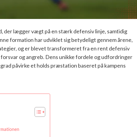
ld, der lægger vægt på en stærk defensiv linje, samtidig
nne formation har udviklet sig betydeligt gennem årene,
rategier, og er blevet transformeret fra en rent defensiv
er forsvar og angreb. Dens unikke fordele og udfordringer
 grad påvirke et holds præstation baseret på kampens
ormationen