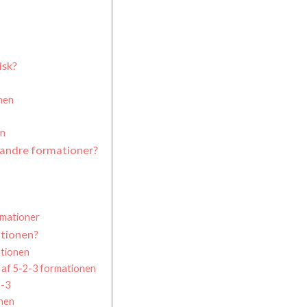
isk?
onen
en
andre formationer?
rmationer
ationen?
ationen
g af 5-2-3 formationen
2-3
onen