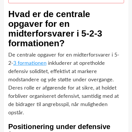
Hvad er de centrale
opgaver for en
midterforsvarer i 5-2-3
formationen?
De centrale opgaver for en midterforsvarer i 5-
2-
3 formationen
inkluderer at opretholde
defensiv soliditet, effektivt at markere
modstandere og yde støtte under overgange.
Deres rolle er afgørende for at sikre, at holdet
forbliver organiseret defensivt, samtidig med at
de bidrager til angrebsspil, når muligheden
opstår.
Positionering under defensive