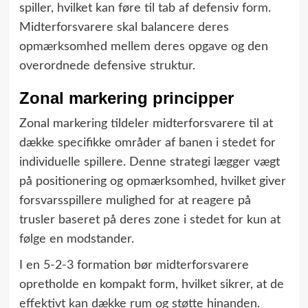
spiller, hvilket kan føre til tab af defensiv form.
Midterforsvarere skal balancere deres
opmærksomhed mellem deres opgave og den
overordnede defensive struktur.
Zonal markering principper
Zonal markering tildeler midterforsvarere til at
dække specifikke områder af banen i stedet for
individuelle spillere. Denne strategi lægger vægt
på positionering og opmærksomhed, hvilket giver
forsvarsspillere mulighed for at reagere på
trusler baseret på deres zone i stedet for kun at
følge en modstander.
I en 5-2-3 formation bør midterforsvarere
opretholde en kompakt form, hvilket sikrer, at de
effektivt kan dække rum og støtte hinanden.