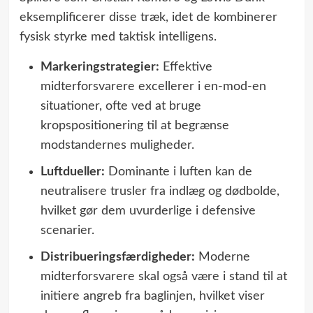
eksemplificerer disse træk, idet de kombinerer
fysisk styrke med taktisk intelligens.
Markeringstrategier:
Effektive
midterforsvarere excellerer i en-mod-en
situationer, ofte ved at bruge
kropspositionering til at begrænse
modstandernes muligheder.
Luftdueller:
Dominante i luften kan de
neutralisere trusler fra indlæg og dødbolde,
hvilket gør dem uvurderlige i defensive
scenarier.
Distribueringsfærdigheder:
Moderne
midterforsvarere skal også være i stand til at
initiere angreb fra baglinjen, hvilket viser