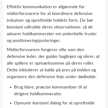
Effektiv kommunikation er afgørende for
midterforsvarere for at koordinere defensive
indsatser og opretholde holdets form. De bør
konstant udtrykke deres observationer, så de
advarer holdkammerater om potentielle trusler
og positioneringsjusteringer.
Midterforsvarere fungerer ofte som den
defensive leder, der guider baglinjen og sikrer, at
alle spillere er opmærksomme på deres roller.
Dette inkluderer at kalde på pres på bolden og
organisere den defensive linje under dødbolde.
Brug klare, præcise kommandoer til at
dirigere holdkammerater.
Opmuntr konstant dialog for at opretholde