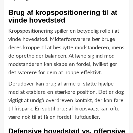
Brug af kropspositionering til at
vinde hovedstød
Kropspositionering spiller en betydelig rolle i at
vinde hovedstød. Midterforsvarere bør bruge
deres kroppe til at beskytte modstanderen, mens
de opretholder balancen. At læne sig ind mod
modstanderen kan skabe en fordel, hvilket gør
det sværere for dem at hoppe effektivt.
Derudover kan brug af arme til støtte hjælpe
med at etablere en stærkere position. Det er dog
vigtigt at undgå overdreven kontakt, der kan føre
til frispark. En subtil brug af kropsvægt kan ofte
være nok til at få en fordel i luftdueller.
Defensive hovedstød vs. offensive