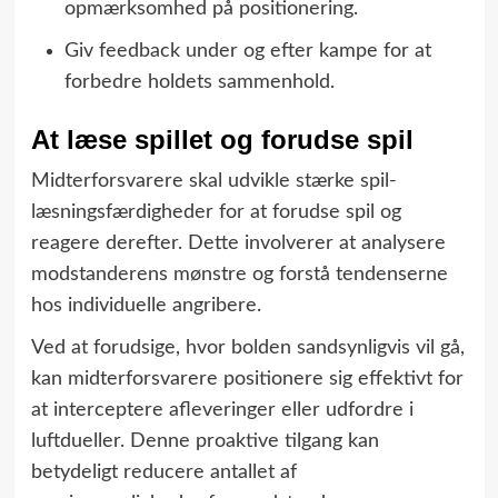
opmærksomhed på positionering.
Giv feedback under og efter kampe for at
forbedre holdets sammenhold.
At læse spillet og forudse spil
Midterforsvarere skal udvikle stærke spil-
læsningsfærdigheder for at forudse spil og
reagere derefter. Dette involverer at analysere
modstanderens mønstre og forstå tendenserne
hos individuelle angribere.
Ved at forudsige, hvor bolden sandsynligvis vil gå,
kan midterforsvarere positionere sig effektivt for
at interceptere afleveringer eller udfordre i
luftdueller. Denne proaktive tilgang kan
betydeligt reducere antallet af