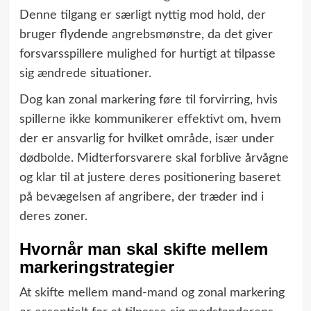
Denne tilgang er særligt nyttig mod hold, der
bruger flydende angrebsmønstre, da det giver
forsvarsspillere mulighed for hurtigt at tilpasse
sig ændrede situationer.
Dog kan zonal markering føre til forvirring, hvis
spillerne ikke kommunikerer effektivt om, hvem
der er ansvarlig for hvilket område, især under
dødbolde. Midterforsvarere skal forblive årvågne
og klar til at justere deres positionering baseret
på bevægelsen af angribere, der træder ind i
deres zoner.
Hvornår man skal skifte mellem
markeringstrategier
At skifte mellem mand-mand og zonal markering