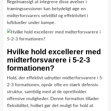
Regelmæssigt at integrere disse øvelser i
træningssessioner kan betydeligt øge en
midterforsvarers selvtillid og effektivitet i
luftdueller under kampe.
Hvilke hold excellerer med
midterforsvarere i 5-2-3
formationen?
Hold, der effektivt udnytter midterforsvarere i 5-
2-3 formationen, opnår ofte en stærk defensiv
struktur, samtidig med at de opretholder
offensive muligheder. Denne formation tillader
fleksibilitet, hvilket gør det muligt for hold at