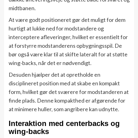
midtbanen.
At være godt positioneret gør det muligt for dem
hurtigt at lukke ned for modstandere og
interceptere afleveringer, hvilket er essentielt for
at forstyrre modstanderens opbygningsspil. De
bør også være klar til at skifte lateralt for at støtte
wing-backs, når det er nødvendigt.
Desuden hjælper det at opretholde en
disciplineret position med at skabe en kompakt
form, hvilket gør det sværere for modstanderen at
finde plads. Denne kompakthed er afgørende for
at minimere huller, som angribere kan udnytte.
Interaktion med centerbacks og
wing-backs