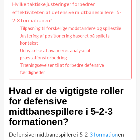
Hvilke taktiske justeringer forbedrer
effektiviteten af defensive midtbanespillere i 5-
2-3 formationen?
Tilpasning til forskellige modstandere og spillestile
Justering af positionering baseret på spillets
kontekst
Udnyttelse af avanceret analyse til
præstationsforbedring
Træningsøvelser til at forbedre defensive
færdigheder
Hvad er de vigtigste roller
for defensive
midtbanespillere i 5-2-3
formationen?
Defensive midtbanespillere i 5-2-
3 formation
en