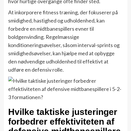
hvor hurtige overgange ofte finder sted.
At inkorporere fitness træning, der fokuserer på
smidighed, hastighed og udholdenhed, kan
forbedre en midtbanespillers evner til
boldgenvinding. Regelmæssige
konditioneringsøvelser, såsom interval-sprints og
smidighedsøvelser, kan hjælpe med at opbygge
den nødvendige udholdenhed til effektivt at
udføre en defensiv rolle.
Hvilke taktiske justeringer
forbedrer effektiviteten af