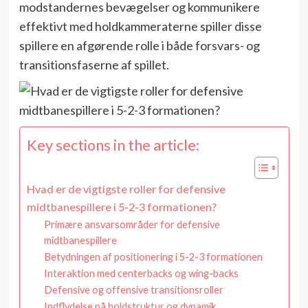
modstandernes bevægelser og kommunikere
effektivt med holdkammeraterne spiller disse
spillere en afgørende rolle i både forsvars- og
transitionsfaserne af spillet.
Key sections in the article:
Hvad er de vigtigste roller for defensive
midtbanespillere i 5-2-3 formationen?
Primære ansvarsområder for defensive
midtbanespillere
Betydningen af positionering i 5-2-3 formationen
Interaktion med centerbacks og wing-backs
Defensive og offensive transitionsroller
Indflydelse på holdstruktur og dynamik