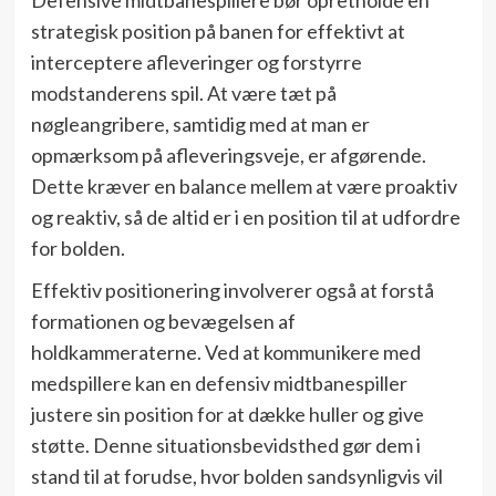
strategisk position på banen for effektivt at
interceptere afleveringer og forstyrre
modstanderens spil. At være tæt på
nøgleangribere, samtidig med at man er
opmærksom på afleveringsveje, er afgørende.
Dette kræver en balance mellem at være proaktiv
og reaktiv, så de altid er i en position til at udfordre
for bolden.
Effektiv positionering involverer også at forstå
formationen og bevægelsen af
holdkammeraterne. Ved at kommunikere med
medspillere kan en defensiv midtbanespiller
justere sin position for at dække huller og give
støtte. Denne situationsbevidsthed gør dem i
stand til at forudse, hvor bolden sandsynligvis vil