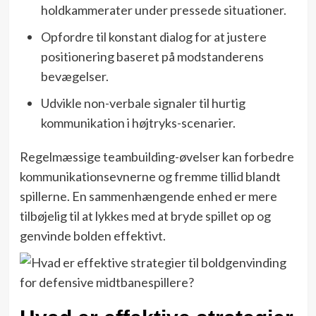
holdkammerater under pressede situationer.
Opfordre til konstant dialog for at justere
positionering baseret på modstanderens
bevægelser.
Udvikle non-verbale signaler til hurtig
kommunikation i højtryks-scenarier.
Regelmæssige teambuilding-øvelser kan forbedre
kommunikationsevnerne og fremme tillid blandt
spillerne. En sammenhængende enhed er mere
tilbøjelig til at lykkes med at bryde spillet op og
genvinde bolden effektivt.