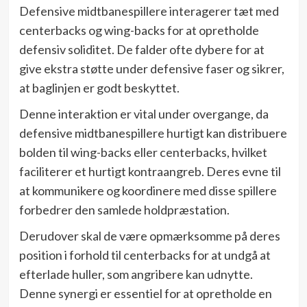
Defensive midtbanespillere interagerer tæt med
centerbacks og wing-backs for at opretholde
defensiv soliditet. De falder ofte dybere for at
give ekstra støtte under defensive faser og sikrer,
at baglinjen er godt beskyttet.
Denne interaktion er vital under overgange, da
defensive midtbanespillere hurtigt kan distribuere
bolden til wing-backs eller centerbacks, hvilket
faciliterer et hurtigt kontraangreb. Deres evne til
at kommunikere og koordinere med disse spillere
forbedrer den samlede holdpræstation.
Derudover skal de være opmærksomme på deres
position i forhold til centerbacks for at undgå at
efterlade huller, som angribere kan udnytte.
Denne synergi er essentiel for at opretholde en