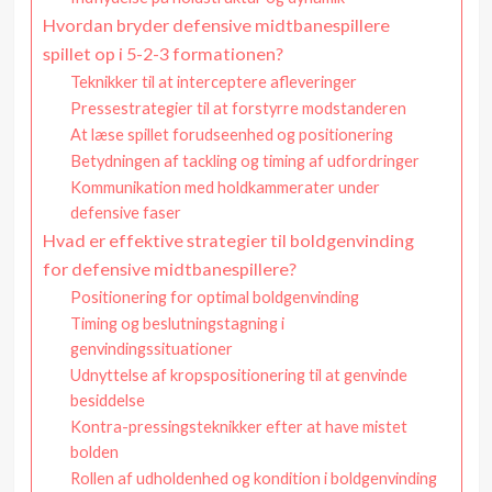
Hvordan bryder defensive midtbanespillere
spillet op i 5-2-3 formationen?
Teknikker til at interceptere afleveringer
Pressestrategier til at forstyrre modstanderen
At læse spillet forudseenhed og positionering
Betydningen af tackling og timing af udfordringer
Kommunikation med holdkammerater under
defensive faser
Hvad er effektive strategier til boldgenvinding
for defensive midtbanespillere?
Positionering for optimal boldgenvinding
Timing og beslutningstagning i
genvindingssituationer
Udnyttelse af kropspositionering til at genvinde
besiddelse
Kontra-pressingsteknikker efter at have mistet
bolden
Rollen af udholdenhed og kondition i boldgenvinding