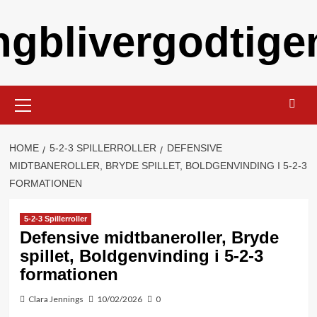
Skip
ingblivergodtige
to
content
Primary
Menu
HOME
5-2-3 SPILLERROLLER
DEFENSIVE
MIDTBANEROLLER, BRYDE SPILLET, BOLDGENVINDING I 5-2-3
FORMATIONEN
5-2-3 Spillerroller
Defensive midtbaneroller, Bryde
spillet, Boldgenvinding i 5-2-3
formationen
Clara Jennings
10/02/2026
0