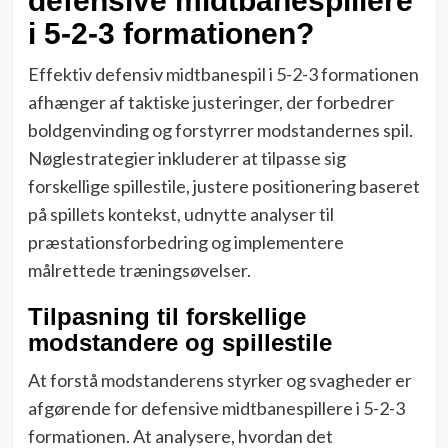
defensive midtbanespillere
i 5-2-3 formationen?
Effektiv defensiv midtbanespil i 5-2-3 formationen
afhænger af taktiske justeringer, der forbedrer
boldgenvinding og forstyrrer modstandernes spil.
Nøglestrategier inkluderer at tilpasse sig
forskellige spillestile, justere positionering baseret
på spillets kontekst, udnytte analyser til
præstationsforbedring og implementere
målrettede træningsøvelser.
Tilpasning til forskellige
modstandere og spillestile
At forstå modstanderens styrker og svagheder er
afgørende for defensive midtbanespillere i 5-2-3
formationen. At analysere, hvordan det