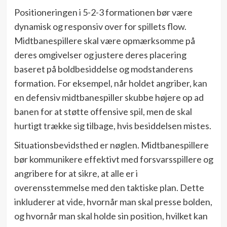
Positioneringen i 5-2-3 formationen bør være
dynamisk og responsiv over for spillets flow.
Midtbanespillere skal være opmærksomme på
deres omgivelser og justere deres placering
baseret på boldbesiddelse og modstanderens
formation. For eksempel, når holdet angriber, kan
en defensiv midtbanespiller skubbe højere op ad
banen for at støtte offensive spil, men de skal
hurtigt trække sig tilbage, hvis besiddelsen mistes.
Situationsbevidsthed er nøglen. Midtbanespillere
bør kommunikere effektivt med forsvarsspillere og
angribere for at sikre, at alle er i
overensstemmelse med den taktiske plan. Dette
inkluderer at vide, hvornår man skal presse bolden,
og hvornår man skal holde sin position, hvilket kan