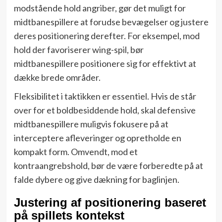
modstående hold angriber, gør det muligt for
midtbanespillere at forudse bevægelser og justere
deres positionering derefter. For eksempel, mod
hold der favoriserer wing-spil, bør
midtbanespillere positionere sig for effektivt at
dække brede områder.
Fleksibilitet i taktikken er essentiel. Hvis de står
over for et boldbesiddende hold, skal defensive
midtbanespillere muligvis fokusere på at
interceptere afleveringer og opretholde en
kompakt form. Omvendt, mod et
kontraangrebshold, bør de være forberedte på at
falde dybere og give dækning for baglinjen.
Justering af positionering baseret
på spillets kontekst