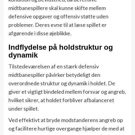
midtbanespillere skal kunne skifte mellem
defensive opgaver og offensiv støtte uden
problemer. Deres evne til at læse spillet er
afgørende i disse øjeblikke.
Indflydelse på holdstruktur og
dynamik
Tilstedeværelsen af en stærk defensiv
midtbanespiller påvirker betydeligt den
overordnede struktur og dynamik i holdet. De
giver et vigtigt bindeled mellem forsvar og angreb,
hvilket sikrer, at holdet forbliver afbalanceret
under spillet.
Ved effektivt at bryde modstanderens angreb op
og facilitere hurtige overgange hjælper de med at