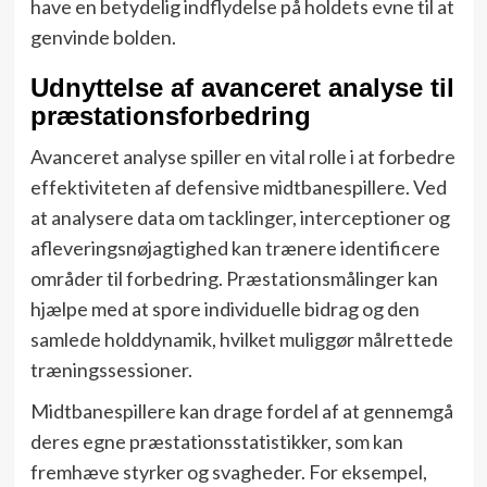
have en betydelig indflydelse på holdets evne til at
genvinde bolden.
Udnyttelse af avanceret analyse til
præstationsforbedring
Avanceret analyse spiller en vital rolle i at forbedre
effektiviteten af defensive midtbanespillere. Ved
at analysere data om tacklinger, interceptioner og
afleveringsnøjagtighed kan trænere identificere
områder til forbedring. Præstationsmålinger kan
hjælpe med at spore individuelle bidrag og den
samlede holddynamik, hvilket muliggør målrettede
træningssessioner.
Midtbanespillere kan drage fordel af at gennemgå
deres egne præstationsstatistikker, som kan
fremhæve styrker og svagheder. For eksempel,