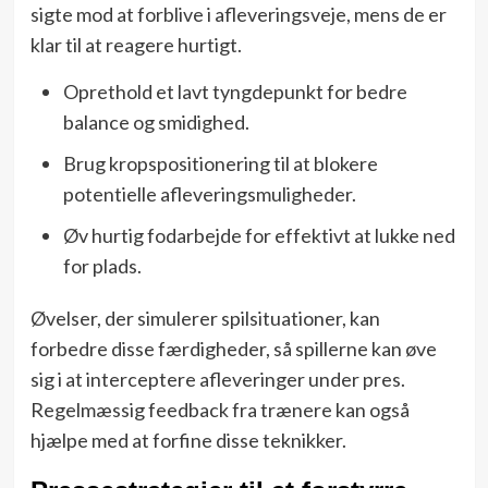
sigte mod at forblive i afleveringsveje, mens de er
klar til at reagere hurtigt.
Oprethold et lavt tyngdepunkt for bedre
balance og smidighed.
Brug kropspositionering til at blokere
potentielle afleveringsmuligheder.
Øv hurtig fodarbejde for effektivt at lukke ned
for plads.
Øvelser, der simulerer spilsituationer, kan
forbedre disse færdigheder, så spillerne kan øve
sig i at interceptere afleveringer under pres.
Regelmæssig feedback fra trænere kan også
hjælpe med at forfine disse teknikker.