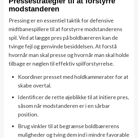
Pressestrategier til at forstyrre
modstanderen
Pressing er en essentiel taktik for defensive
midtbanespillere til at forstyrre modstanderens
spil. Ved at lægge pres på boldbæreren kan de
tvinge fejl og genvinde besiddelsen. At forstå
hvornår man skal presse og hvornår man skal holde
tilbage er nøglen til effektiv spilforstyrrelse.
Koordiner presset med holdkammerater for at
skabe overtal.
Identificer de rette øjeblikke til at initiere pres,
såsom når modstanderen er i en sårbar
position.
Brug vinkler til at begrænse boldbærerens
muligheder og tving dem ind i mindre favorable