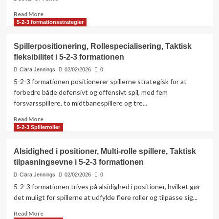
5-
2-
Read
Read More
3
more
5-2-3 formationsstrategier
formationen
about
5-
Spillerpositionering, Rollespecialisering, Taktisk
2-
fleksibilitet i 5-2-3 formationen
3
Formation:
Clara Jennings
02/02/2026
0
Spiller-
5-2-3 formationen positionerer spillerne strategisk for at
synergi,
forbedre både defensivt og offensivt spil, med fem
Teamwork-
forsvarsspillere, to midtbanespillere og tre...
analyse,
Samarbejds-
Read
Read More
metrikker
more
5-2-3 Spillerroller
about
Spillerpositionering,
Alsidighed i positioner, Multi-rolle spillere, Taktisk
Rollespecialisering,
tilpasningsevne i 5-2-3 formationen
Taktisk
fleksibilitet
Clara Jennings
02/02/2026
0
i
5-2-3 formationen trives på alsidighed i positioner, hvilket gør
5-
det muligt for spillerne at udfylde flere roller og tilpasse sig...
2-
3
Read
Read More