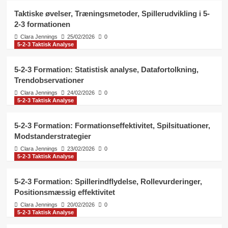
effektivitet
4
Taktiske øvelser, Træningsmetoder, Spillerudvikling i 5-
2-3 formationen
5-2-3 Taktisk Analyse
Clara Jennings
25/02/2026
0
5-2-3 Formation: Scoutingrapporter,
5-2-3 Taktisk Analyse
Modstander tendenser, Matchup
analyser
5
5-2-3 Formation: Statistisk analyse, Datafortolkning,
Trendobservationer
5-2-3 formationsstrategier
Clara Jennings
24/02/2026
0
5-2-3 Taktisk Analyse
Taktiske øvelser, Træningsmetoder,
Spillerudvikling i 5-2-3 formationen
1
5-2-3 Formation: Formationseffektivitet, Spilsituationer,
Modstanderstrategier
5-2-3 Taktisk Analyse
Clara Jennings
23/02/2026
0
5-2-3 Taktisk Analyse
5-2-3 Formation: Statistisk analyse,
Datafortolkning, Trendobservationer
2
5-2-3 Formation: Spillerindflydelse, Rollevurderinger,
Positionsmæssig effektivitet
5-2-3 Taktisk Analyse
5-2-3 Formation:
Clara Jennings
20/02/2026
0
5-2-3 Taktisk Analyse
Formationseffektivitet,
Spilsituationer,