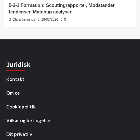
5-2-3 Formation: Scoutingrapporter, Modstander
tendenser, Matchup analyser
Clara Jennings
19/02/2026
0
Juridisk
Kontakt
Om os
Cookiepolitik
Vilkår og betingelser
Dit privatliv