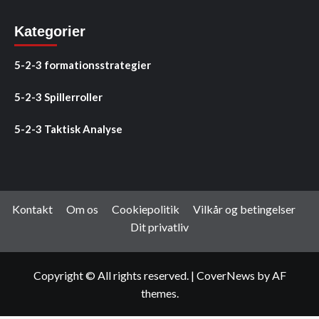
Kategorier
5-2-3 formationsstrategier
5-2-3 Spillerroller
5-2-3 Taktisk Analyse
Kontakt
Om os
Cookiepolitik
Vilkår og betingelser
Dit privatliv
Copyright © All rights reserved.
|
CoverNews
by AF
themes.