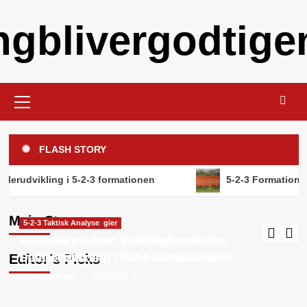
Skip
ingblivergodtige
to
content
Primary
Menu
5-2-3 Taktisk Analyse
5-2-3 Formation:
Formationseffektivitet,
FLASH STORY
Spilsituationer,
3
5-2-3 formationsstrategier
Modstanderstrategier
dvikling i 5-2-3 formationen
5-2-3 Formation: Stati
Taktiske øvelser, Træningsmetoder,
5-2-3 Taktisk Analyse
Spillerudvikling i 5-2-3 formationen
5-2-3 Formation: Spillerindflydelse,
Main Story
5-2-3 formationsstrategier
5-2-3 Taktisk Analyse
Clara Jennings
25/02/2026
0
Rollevurderinger, Positionsmæssig
Taktiske øvelser, Træningsmetoder,
5-2-3 Formation: Statistisk analyse,
effektivitet
4
Spillerudvikling i 5-2-3 formationen
Datafortolkning, Trendobservationer
Editor’s Picks
Clara Jennings
Clara Jennings
25/02/2026
24/02/2026
0
0
5-2-3 Taktisk Analyse
5-2-3 Formation: Scoutingrapporter,
Modstander tendenser, Matchup