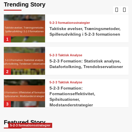
Trending Story
analyser
5
5-2-3 formationsstrategier
Taktiske øvelser, Træningsmetoder,
Spillerudvikling i 5-2-3 formationen
1
5-2-3 Taktisk Analyse
5-2-3 Formation: Statistisk analyse,
Datafortolkning, Trendobservationer
2
5-2-3 Taktisk Analyse
5-2-3 Formation:
Formationseffektivitet,
Spilsituationer,
3
Modstanderstrategier
5-2-3 Taktisk Analyse
Featured Story
5-2-3 Formation: Spillerindflydelse,
5-2-3 formationsstrategier
Rollevurderinger, Positionsmæssig