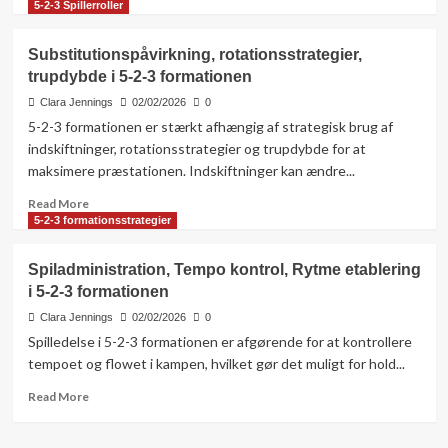
formationen
more
5-2-3 Spillerroller
about
Alsidighed
Substitutionspåvirkning, rotationsstrategier,
i
trupdybde i 5-2-3 formationen
positioner,
Multi-
Clara Jennings
02/02/2026
0
rolle
5-2-3 formationen er stærkt afhængig af strategisk brug af
spillere,
indskiftninger, rotationsstrategier og trupdybde for at
Taktisk
maksimere præstationen. Indskiftninger kan ændre...
tilpasningsevne
i
Read
Read More
5-
more
5-2-3 formationsstrategier
2-
about
3
Substitutionspåvirkning,
Spiladministration, Tempo kontrol, Rytme etablering
formationen
rotationsstrategier,
i 5-2-3 formationen
trupdybde
i
Clara Jennings
02/02/2026
0
5-
Spilledelse i 5-2-3 formationen er afgørende for at kontrollere
2-
tempoet og flowet i kampen, hvilket gør det muligt for hold...
3
formationen
Read
Read More
more
about