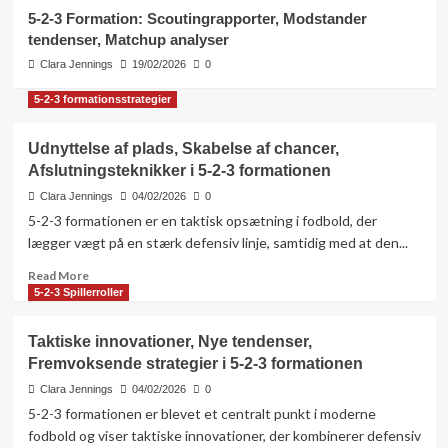
3
Modstanderstrategier
5-2-3 Formation: Scoutingrapporter, Modstander
tendenser, Matchup analyser
5-2-3 Taktisk Analyse
Clara Jennings
19/02/2026
0
5-2-3 Formation: Spillerindflydelse,
Rollevurderinger, Positionsmæssig
5-2-3 formationsstrategier
effektivitet
4
Udnyttelse af plads, Skabelse af chancer,
5-2-3 Taktisk Analyse
Afslutningsteknikker i 5-2-3 formationen
5-2-3 Formation: Scoutingrapporter,
Clara Jennings
04/02/2026
0
Modstander tendenser, Matchup
analyser
5-2-3 formationen er en taktisk opsætning i fodbold, der
5
lægger vægt på en stærk defensiv linje, samtidig med at den...
Read
Read More
more
5-2-3 Spillerroller
about
Udnyttelse
Taktiske innovationer, Nye tendenser,
af
Fremvoksende strategier i 5-2-3 formationen
plads,
Skabelse
Clara Jennings
04/02/2026
0
af
5-2-3 formationen er blevet et centralt punkt i moderne
chancer,
fodbold og viser taktiske innovationer, der kombinerer defensiv
Afslutningsteknikker