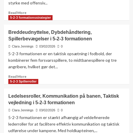
styrke med offensiv...
i
5-
Read
Read More
2-
more
5-2-3 formationsstrategier
3
about
formationen
Taktiske
Breddeudnyttelse, Dybdehåndtering,
innovationer,
Spillerbevægelser i 5-2-3 formationen
Nye
tendenser,
Clara Jennings
03/02/2026
0
Fremvoksende
5-2-3 formationen er en taktisk opsætning i fodbold, der
strategier
kombinerer fem forsvarsspillere, to midtbanespillere og tre
i
angribere, hvilket gør det...
5-
2-
Read
Read More
3
more
5-2-3 Spillerroller
formationen
about
Breddeudnyttelse,
Ledelsesroller, Kommunikation på banen, Taktisk
Dybdehåndtering,
vejledning i 5-2-3 formationen
Spillerbevægelser
i
Clara Jennings
03/02/2026
0
5-
5-2-3 formationen er stærkt afhængig af veldefinerede
2-
lederroller for at facilitere effektiv kommunikation og taktisk
3
udførelse under kampene. Med holdkapteinen,...
formationen