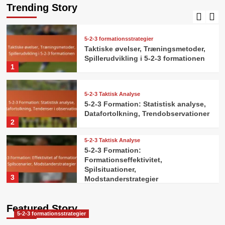
Trending Story
analyser
5
5-2-3 formationsstrategier
Taktiske øvelser, Træningsmetoder,
Spillerudvikling i 5-2-3 formationen
1
5-2-3 Taktisk Analyse
5-2-3 Formation: Statistisk analyse,
Datafortolkning, Trendobservationer
2
5-2-3 Taktisk Analyse
5-2-3 Formation:
Formationseffektivitet,
Spilsituationer,
3
Modstanderstrategier
5-2-3 Taktisk Analyse
Featured Story
5-2-3 Formation: Spillerindflydelse,
5-2-3 formationsstrategier
Rollevurderinger, Positionsmæssig