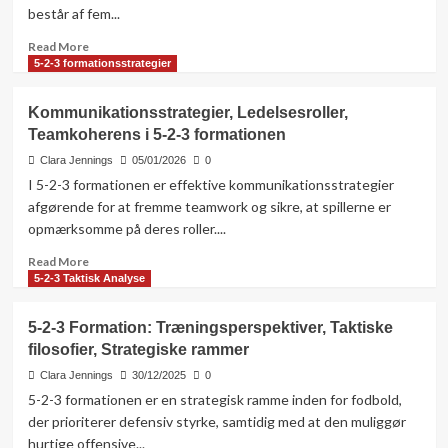
består af fem...
2-
3
Read
Read More
formationen
more
5-2-3 formationsstrategier
about
5-
Kommunikationsstrategier, Ledelsesroller,
2-
Teamkoherens i 5-2-3 formationen
3
Formation:
Clara Jennings
05/01/2026
0
Formation
I 5-2-3 formationen er effektive kommunikationsstrategier
variationer,
afgørende for at fremme teamwork og sikre, at spillerne er
Taktisk
opmærksomme på deres roller....
fleksibilitet,
Tilpasningsanalyse
Read
Read More
more
5-2-3 Taktisk Analyse
about
Kommunikationsstrategier,
5-2-3 Formation: Træningsperspektiver, Taktiske
Ledelsesroller,
filosofier, Strategiske rammer
Teamkoherens
i
Clara Jennings
30/12/2025
0
5-
5-2-3 formationen er en strategisk ramme inden for fodbold,
2-
der prioriterer defensiv styrke, samtidig med at den muliggør
3
hurtige offensive...