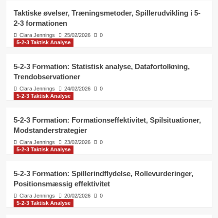
effektivitet
4
Taktiske øvelser, Træningsmetoder, Spillerudvikling i 5-
2-3 formationen
5-2-3 Taktisk Analyse
Clara Jennings
25/02/2026
0
5-2-3 Formation: Scoutingrapporter,
5-2-3 Taktisk Analyse
Modstander tendenser, Matchup
analyser
5
5-2-3 Formation: Statistisk analyse, Datafortolkning,
Trendobservationer
5-2-3 formationsstrategier
Clara Jennings
24/02/2026
0
5-2-3 Taktisk Analyse
Taktiske øvelser, Træningsmetoder,
Spillerudvikling i 5-2-3 formationen
1
5-2-3 Formation: Formationseffektivitet, Spilsituationer,
Modstanderstrategier
5-2-3 Taktisk Analyse
Clara Jennings
23/02/2026
0
5-2-3 Taktisk Analyse
5-2-3 Formation: Statistisk analyse,
Datafortolkning, Trendobservationer
2
5-2-3 Formation: Spillerindflydelse, Rollevurderinger,
Positionsmæssig effektivitet
5-2-3 Taktisk Analyse
5-2-3 Formation:
Clara Jennings
20/02/2026
0
5-2-3 Taktisk Analyse
Formationseffektivitet,
Spilsituationer,