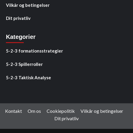
Vilkår og betingelser
Dit privatliv
Kategorier
5-2-3 formationsstrategier
5-2-3 Spillerroller
5-2-3 Taktisk Analyse
Kontakt
Om os
Cookiepolitik
Vilkår og betingelser
Dit privatliv