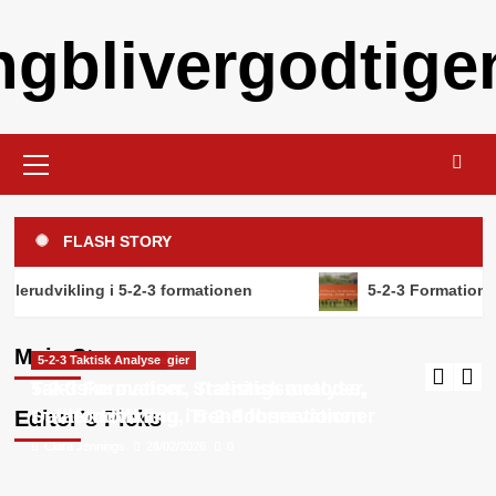
Skip
ingblivergodtige
to
content
Primary
Menu
5-2-3 Taktisk Analyse
5-2-3 Formation:
Formationseffektivitet,
FLASH STORY
Spilsituationer,
3
5-2-3 formationsstrategier
Modstanderstrategier
udvikling i 5-2-3 formationen
5-2-3 Formation: Stat
Taktiske øvelser, Træningsmetoder,
5-2-3 Taktisk Analyse
Spillerudvikling i 5-2-3 formationen
5-2-3 Formation: Spillerindflydelse,
Main Story
5-2-3 formationsstrategier
5-2-3 Taktisk Analyse
Clara Jennings
25/02/2026
0
Rollevurderinger, Positionsmæssig
Taktiske øvelser, Træningsmetoder,
5-2-3 Formation: Statistisk analyse,
effektivitet
4
Spillerudvikling i 5-2-3 formationen
Datafortolkning, Trendobservationer
Editor’s Picks
Clara Jennings
Clara Jennings
25/02/2026
24/02/2026
0
0
5-2-3 Taktisk Analyse
5-2-3 Formation: Scoutingrapporter,
Modstander tendenser, Matchup