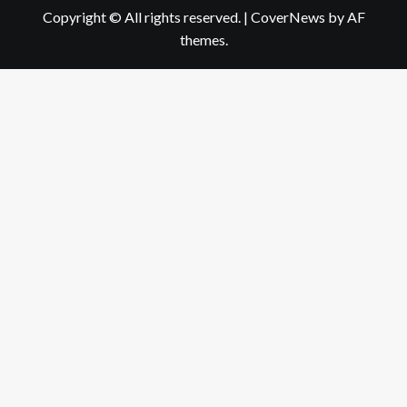
Copyright © All rights reserved.
|
CoverNews
by AF
themes.