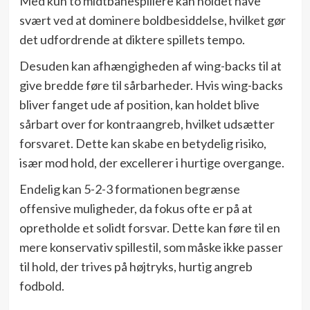
Med kun to midtbanespillere kan holdet have
svært ved at dominere boldbesiddelse, hvilket gør
det udfordrende at diktere spillets tempo.
Desuden kan afhængigheden af wing-backs til at
give bredde føre til sårbarheder. Hvis wing-backs
bliver fanget ude af position, kan holdet blive
sårbart over for kontraangreb, hvilket udsætter
forsvaret. Dette kan skabe en betydelig risiko,
især mod hold, der excellerer i hurtige overgange.
Endelig kan 5-2-3 formationen begrænse
offensive muligheder, da fokus ofte er på at
opretholde et solidt forsvar. Dette kan føre til en
mere konservativ spillestil, som måske ikke passer
til hold, der trives på højtryks, hurtig angreb
fodbold.