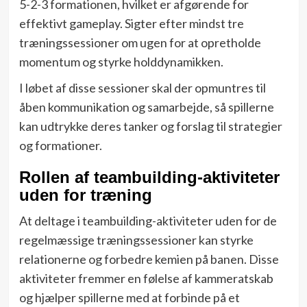
5-2-3 formationen, hvilket er afgørende for
effektivt gameplay. Sigter efter mindst tre
træningssessioner om ugen for at opretholde
momentum og styrke holddynamikken.
I løbet af disse sessioner skal der opmuntres til
åben kommunikation og samarbejde, så spillerne
kan udtrykke deres tanker og forslag til strategier
og formationer.
Rollen af teambuilding-aktiviteter
uden for træning
At deltage i teambuilding-aktiviteter uden for de
regelmæssige træningssessioner kan styrke
relationerne og forbedre kemien på banen. Disse
aktiviteter fremmer en følelse af kammeratskab
og hjælper spillerne med at forbinde på et