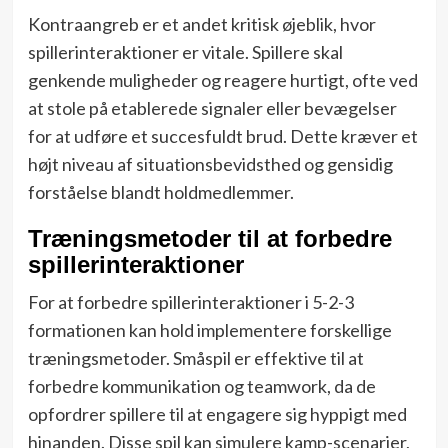
Kontraangreb er et andet kritisk øjeblik, hvor
spillerinteraktioner er vitale. Spillere skal
genkende muligheder og reagere hurtigt, ofte ved
at stole på etablerede signaler eller bevægelser
for at udføre et succesfuldt brud. Dette kræver et
højt niveau af situationsbevidsthed og gensidig
forståelse blandt holdmedlemmer.
Træningsmetoder til at forbedre
spillerinteraktioner
For at forbedre spillerinteraktioner i 5-2-3
formationen kan hold implementere forskellige
træningsmetoder. Småspil er effektive til at
forbedre kommunikation og teamwork, da de
opfordrer spillere til at engagere sig hyppigt med
hinanden. Disse spil kan simulere kamp-scenarier,