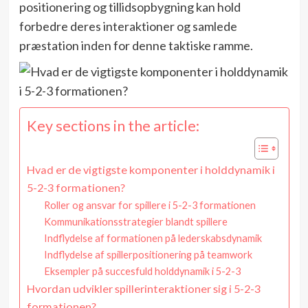
positionering og tillidsopbygning kan hold
forbedre deres interaktioner og samlede
præstation inden for denne taktiske ramme.
Key sections in the article:
Hvad er de vigtigste komponenter i holddynamik i
5-2-3 formationen?
Roller og ansvar for spillere i 5-2-3 formationen
Kommunikationsstrategier blandt spillere
Indflydelse af formationen på lederskabsdynamik
Indflydelse af spillerpositionering på teamwork
Eksempler på succesfuld holddynamik i 5-2-3
Hvordan udvikler spillerinteraktioner sig i 5-2-3
formationen?