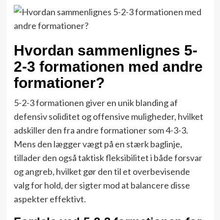
Hvordan sammenlignes 5-
2-3 formationen med andre
formationer?
5-2-3 formationen giver en unik blanding af
defensiv soliditet og offensive muligheder, hvilket
adskiller den fra andre formationer som 4-3-3.
Mens den lægger vægt på en stærk baglinje,
tillader den også taktisk fleksibilitet i både forsvar
og angreb, hvilket gør den til et overbevisende
valg for hold, der sigter mod at balancere disse
aspekter effektivt.