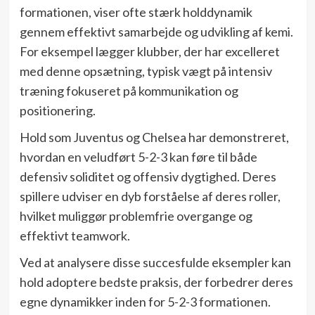
formationen, viser ofte stærk holddynamik
gennem effektivt samarbejde og udvikling af kemi.
For eksempel lægger klubber, der har excelleret
med denne opsætning, typisk vægt på intensiv
træning fokuseret på kommunikation og
positionering.
Hold som Juventus og Chelsea har demonstreret,
hvordan en veludført 5-2-3 kan føre til både
defensiv soliditet og offensiv dygtighed. Deres
spillere udviser en dyb forståelse af deres roller,
hvilket muliggør problemfrie overgange og
effektivt teamwork.
Ved at analysere disse succesfulde eksempler kan
hold adoptere bedste praksis, der forbedrer deres
egne dynamikker inden for 5-2-3 formationen.