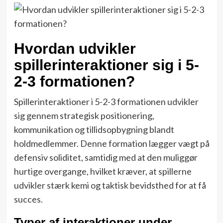
Hvordan udvikler
spillerinteraktioner sig i 5-
2-3 formationen?
Spillerinteraktioner i 5-2-3 formationen udvikler
sig gennem strategisk positionering,
kommunikation og tillidsopbygning blandt
holdmedlemmer. Denne formation lægger vægt på
defensiv soliditet, samtidig med at den muliggør
hurtige overgange, hvilket kræver, at spillerne
udvikler stærk kemi og taktisk bevidsthed for at få
succes.
Typer af interaktioner under