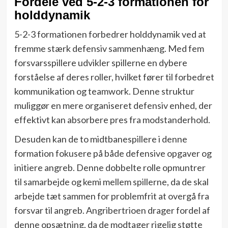
Fordele ved 5-2-3 formationen for
holddynamik
5-2-3 formationen forbedrer holddynamik ved at
fremme stærk defensiv sammenhæng. Med fem
forsvarsspillere udvikler spillerne en dybere
forståelse af deres roller, hvilket fører til forbedret
kommunikation og teamwork. Denne struktur
muliggør en mere organiseret defensiv enhed, der
effektivt kan absorbere pres fra modstanderhold.
Desuden kan de to midtbanespillere i denne
formation fokusere på både defensive opgaver og
initiere angreb. Denne dobbelte rolle opmuntrer
til samarbejde og kemi mellem spillerne, da de skal
arbejde tæt sammen for problemfrit at overgå fra
forsvar til angreb. Angribertrioen drager fordel af
denne opsætning, da de modtager rigelig støtte