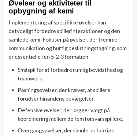
Øvelser og aktiviteter til
opbygning af kemi
Implementering af specifikke øvelser kan
betydeligt forbedre spillerinteraktioner og den
samlede kemi. Fokuser på øvelser, der fremmer
kommunikation og hurtig beslutningstagning, som
er essentielle i en 5-2-3 formation.
Småspil for at forbedre rumlig bevidsthed og
teamwork.
Pasningsøvelser, der kræver, at spillere
forudser hinandens bevægelser.
Defensive øvelser, der lægger vægt på
koordinering mellem de fem forsvarsspillere.
Overgangsøvelser, der simulerer hurtige